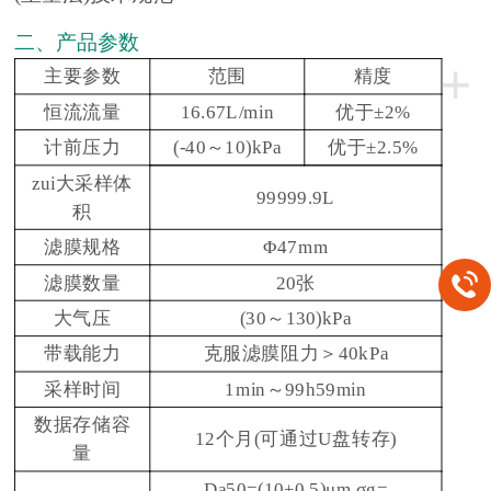
二、产品参数
+
主要参数
范围
精度
恒流流量
16.67L/min
优于±2%
计前压力
(-40～10)kPa
优于±2.5%
zui大采样体
99999.9L
积
滤膜规格
Φ47mm
滤膜数量
20张
大气压
(30～130)kPa
带载能力
克服滤膜阻力＞40kPa
采样时间
1min～99h59min
数据存储容
12个月(可通过U盘转存)
量
Da50=(10±0.5)μm σg=