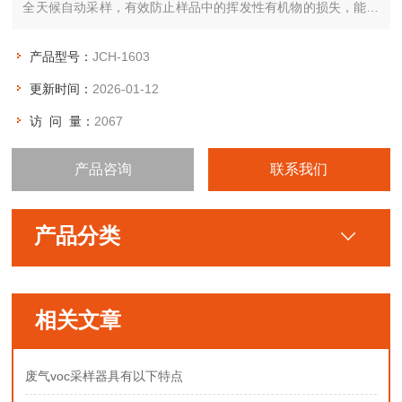
全天候自动采样，有效防止样品中的挥发性有机物的损失，能同
时满足对环境空气中质量浓度、无机阴阳离子、无机元素、有机
碳及有机物分类和颗粒物分散度分析的需求。
产品型号：
JCH-1603
更新时间：
2026-01-12
访 问 量：
2067
产品咨询
联系我们
产品分类
相关文章
废气voc采样器具有以下特点