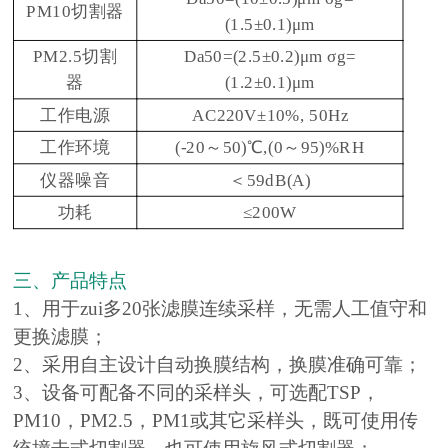
PM10切割器
(1.5±0.1)μm
PM2.5切割
Da50=(2.5±0.2)μm σg=
器
(1.2±0.1)μm
工作电源
AC220V±10%, 50Hz
工作环境
(-20～50)℃,(0～95)%RH
仪器噪音
＜59dB(A)
功耗
≤200W
三、产品特点
1、用于zui多20张滤膜连续采样，无需人工值守和
更换滤膜；
2、采用自主设计自动换膜结构，换膜准确可靠；
3、设备可配备不同的采样头，可选配TSP，
PM10，PM2.5，PM1或其它采样头，既可使用传