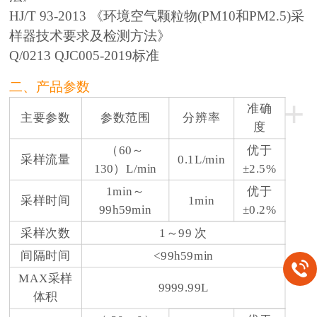
HJ/T 93-2013 《环境空气颗粒物(PM10和PM2.5)采
样器技术要求及检测方法》
Q/0213 QJC005-2019标准
二、产品参数
+
准确
主要参数
参数范围
分辨率
度
（60～
优于
采样流量
0.1L/min
130）L/min
±2.5%
1min～
优于
采样时间
1min
99h59min
±0.2%
采样次数
1～99 次
间隔时间
<99h59min
MAX采样
9999.99L
体积