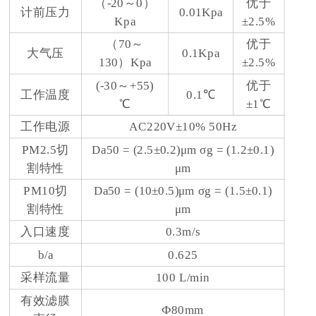
（-20～0）
优于
计前压力
0.01Kpa
Kpa
±2.5%
（70～
优于
大气压
0.1Kpa
130）Kpa
±2.5%
(-30～+55)
优于
工作温度
0.1℃
℃
±1℃
工作电源
AC220V±10% 50Hz
PM2.5切
Da50 = (2.5±0.2)μm σg = (1.2±0.1)
割特性
μm
PM10切
Da50 = (10±0.5)μm σg = (1.5±0.1)
割特性
μm
入口速度
0.3m/s
b/a
0.625
采样流量
100 L/min
有效滤膜
Ф80mm