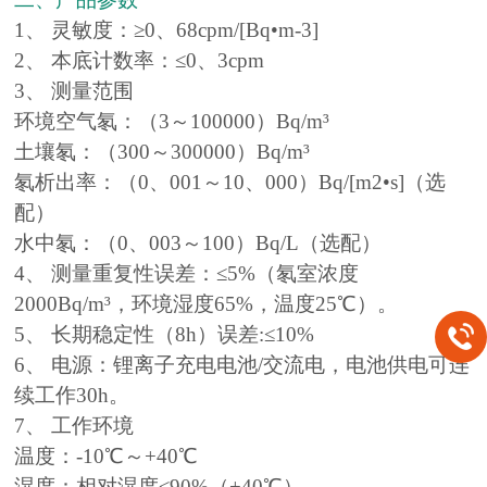
1、 灵敏度：≥0、68cpm/[Bq•m-3]
2、 本底计数率：≤0、3cpm
3、 测量范围
环境空气氡：（3～100000）Bq/m³
土壤氡：（300～300000）Bq/m³
氡析出率：（0、001～10、000）Bq/[m2•s]（选
配）
水中氡：（0、003～100）Bq/L（选配）
4、 测量重复性误差：≤5%（氡室浓度
2000Bq/m³，环境湿度65%，温度25℃）。
5、 长期稳定性（8h）误差:≤10%
6、 电源：锂离子充电电池/交流电，电池供电可连
续工作30h。
7、 工作环境
温度：-10℃～+40℃
湿度：相对湿度≤90%（+40℃）