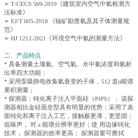
➢ T/CECS 569-2019《建筑室内空气中氡检测方
法标准》
➢ EJ/T 605-2018 《铀矿勘查氡及其子体测量规
范》
➢ HJ 1212-2021《环境空气中氡的测量方法》
二、产品特点
* 具备测量土壤氡、空气氡、水中氡浓度和氡析
出率四大功能；
* 采用泵吸静电收集氡衰变的子体，512 道α能谱
累积测量；
* 探测器：钝化离子注入平面硅（PIPS）， 该探
测器相比金硅面垒型具有明显的优势：采用了表
面钝化和离子注入工艺，接触极更薄，更坚固；
低噪声， 对 a 能谱分辨率更好；使 用边缘钝化
技术， 探测器的效率更高； 探测器窗可擦拭