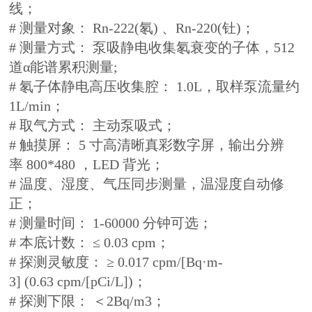
线；
# 测量对象： Rn-222(氡) 、Rn-220(钍)；
# 测量方式： 泵吸静电收集氡衰变的子体，512
道α能谱累积测量;
# 氡子体静电高压收集腔： 1.0L，取样泵流量约
1L/min；
# 取气方式： 主动泵吸式；
# 触摸屏： 5 寸高清晰真彩数字屏，输出分辨
率 800*480 ，LED 背光；
# 温度、湿度、气压同步测量，温湿度自动修
正；
# 测量时间： 1-60000 分钟可选；
# 本底计数： ≤ 0.03 cpm；
# 探测灵敏度： ≥ 0.017 cpm/[Bq·m-
3] (0.63 cpm/[pCi/L])；
# 探测下限： ＜2Bq/m3；