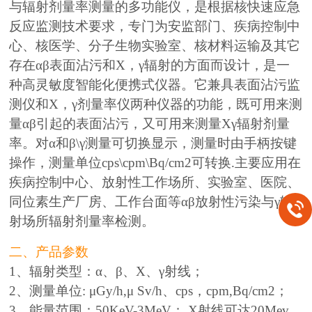
与辐射剂量率测量的多功能仪，是根据核快速应急
反应监测技术要求，专门为安监部门、疾病控制中
心、核医学、分子生物实验室、核材料运输及其它
存在αβ表面沾污和X，γ辐射的方面而设计，是一
种高灵敏度智能化便携式仪器。它兼具表面沾污监
测仪和X，γ剂量率仪两种仪器的功能，既可用来测
量αβ引起的表面沾污，又可用来测量Xγ辐射剂量
率。对α和β\γ测量可切换显示，测量时由手柄按键
操作，测量单位cps\cpm\Bq/cm2可转换.主要应用在
疾病控制中心、放射性工作场所、实验室、医院、
同位素生产厂房、工作台面等αβ放射性污染与γ辐
射场所辐射剂量率检测。
二、产品参数
1、辐射类型：α、β、Χ、γ射线；
2、测量单位: μGy/h,μ Sv/h、cps，cpm,Bq/cm2；
3、能量范围：50KeV-3MeV； X射线可达20Mev.