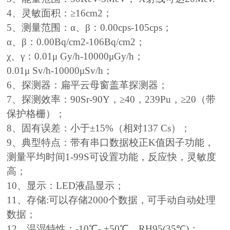
4、灵敏面积：≥16cm2；
5、测量范围：α、β：0.00cps-105cps；
α、β：0.00Bq/cm2-106Bq/cm2；
χ、γ：0.01μ Gy/h-10000μGy/h；
0.01μ Sv/h-10000μSv/h；
6、探测器：扁平云母窗盖革探测器；
7、探测效率：90Sr-90Y，≥40，239Pu，≥20（带
保护格栅）；
8、固有误差：小于±15%（相对137 Cs）；
9、典型特点：带有串口数据校正K值因子功能，
测量平均时间1-99S可设置功能，反应快，灵敏度
高；
10、显示：LED液晶显示；
11、存储:可以存储2000个数据，可手动自动处理
数据；
12、温湿特性：-10℃- +50℃，RH95(35℃)；