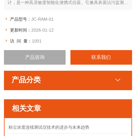
计，是一种高灵敏度智能化便携式仪器。它兼具表面沾污监测仪
和X，γ剂量率仪两种仪器的功能，既可用来测量αβ引起的表面沾
污，又可用来测量Xγ辐射剂量率。对α和βγ测量可切换显示，测
产品型号：
JC-RAM-01
量时由手柄按键操作，测量单位cpscpmBq/cm2可转换.
更新时间：
2026-01-12
访 问 量：
1001
产品咨询
联系我们
产品分类
相关文章
粉尘浓度连续测试仪技术的进步与未来趋势