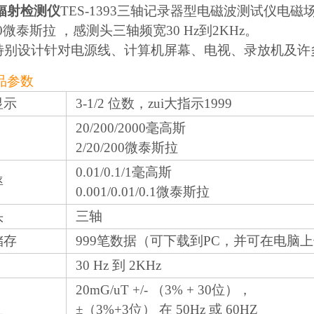
辐射检测仪
TES-1393三轴记录器型电磁波测试仪电磁场测
/200微泰斯拉 ，感测头三轴频宽30 Hz到2KHz。
: 特别设计针对电源线、计算机屏幕、电视、录放机及
品参数
显示
3-1/2 位数，zui大指示1999
20/200/2000毫高斯
2/20/200微泰斯拉
0.01/0.1/1毫高斯
率
0.001/0.01/0.1微泰斯拉
头
三轴
储存
999笔数据（可下载到PC，并可在电脑
30 Hz 到 2KHz
20mG/uT +/- （3% + 30位），
±（3%+3位） 在 50Hz 或 60HZ