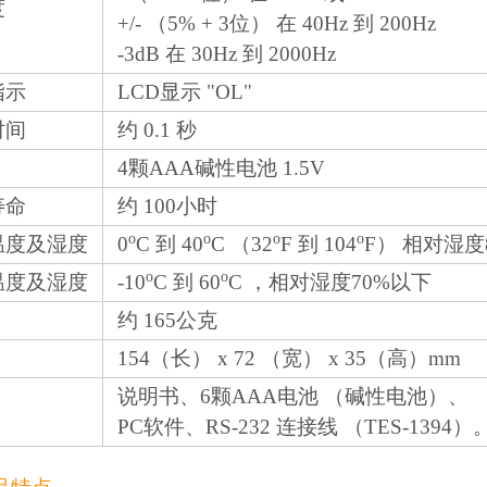
度
+/- （5% + 3位） 在 40Hz 到 200Hz
-3dB 在 30Hz 到 2000Hz
指示
LCD显示 "OL"
时间
约 0.1 秒
4颗AAA碱性电池 1.5V
寿命
约 100小时
o
o
o
o
温度及湿度
0
C 到 40
C （32
F 到 104
F） 相对湿度
o
o
温度及湿度
-10
C 到 60
C ，相对湿度70%以下
约 165公克
154（长） x 72 （宽） x 35（高）mm
说明书、6颗AAA电池 （碱性电池）、
PC软件、RS-232 连接线 （TES-1394）