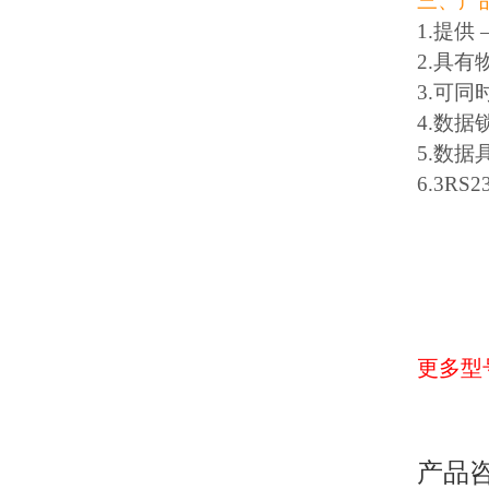
三、产
1.提
2.具
3.可
4.数据
5.数
6.3RS
更多型
产品