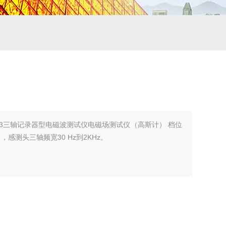
393三轴记录器型电磁波测试仪电磁场测试仪（高斯计） 档位
泰斯拉 ，感测头三轴频宽30 Hz到2KHz。