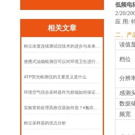
低频电
2/20
应 用
相关文章
二、产
读值
粉尘浓度连续测试仪技术的进步与未来趋势
档位
便携式油烟检测仪可以对环境卫生进行有效的监测和控制
ATP荧光检测仪的主要意义是什么
分辨
感测
环境空气综合采样器作为前端如何保证后续实验室数据的准确性
数据
实验室前处理高效仪器如何选？#氮吹仪#硫化物酸化吹气仪#固相萃取装置
频宽
粉尘采样器的优点分析