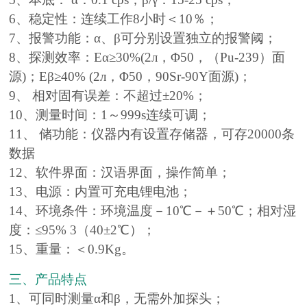
6、稳定性：连续工作8小时＜10％；
7、报警功能：α、β可分别设置独立的报警阈；
8、探测效率：Eα≥30%(2л，Φ50，（Pu-239）面
源)；Eβ≥40% (2л，Φ50，90Sr-90Y面源)；
9、 相对固有误差：不超过±20%；
10、测量时间：1～999s连续可调；
11、 储功能：仪器内有设置存储器，可存20000条
数据
12、软件界面：汉语界面，操作简单；
13、电源：内置可充电锂电池；
14、环境条件：环境温度－10℃－＋50℃；相对湿
度：≤95% 3（40±2℃）；
15、重量：＜0.9Kg。
三、产品特点
1、可同时测量α和β，无需外加探头；