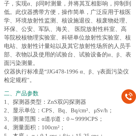
子，实现α、β同时测量，并将其互相影响，抑制到
低。此仪器携带方便，操作简单，广泛应用于核医
学、环境放射性监测、核设施退役、核废物处理、
环保、公安、军队、海关、 医院放射性科室、高
等院校核物理实验室、科研单位放射性实验室、核
电站、放射性计量站以及其它放射性场所的人员手
部、衣物以及使用的试验台、试验设备的α、β、表
面污染测量。
仪器执行标准是“JJG478-1996 α、β、γ表面污染仪
检定规程"。
二、产品参数
1、探测器类型：ZnS双闪探测器
2、显示单位：CPS、Bq、Bq/cm²、μSv/h；
3、测量范围：α道/β道：0～9999CPS；
4、测量面积：100cm²；
5、本底： α：0.1 cps；β/γ：15-25 cps；