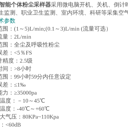
智能个体粉尘采样器
采用微电脑开机、关机、倒计
生监测、职业卫生监测、室内环境、科研等采集空
术参数
围：(1～5)L/min;(0.1～3)L/min (流量可选）
流量：2L/min
样范围：全尘及呼吸性粉尘
误差：<5％FS
计精度：2.5级
时间：>8小时
时范围：99小时59分内任意设定
误差：≤1‰
力：≥35000pa
作温度：－10～45℃
存温度：-40℃～+60℃
大气压：80KPa~110Kpa
：<60dB