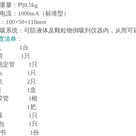
器重量：约0.5kg
电电流：1000mA（标准型）
：100×50×110mm
防倒吸系统：可防液体及颗粒物倒吸到仪器内，从而可
置清单：
 机 1台
器箱 1只
量稳定管 1只
采样头 1只
采样夹 2只
滤 膜 1盒
接胶管 1根
起 子 1把
充电器 1只
背 包 1只
说明书 1份