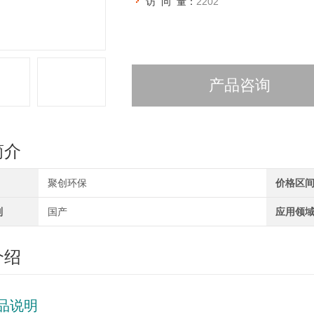
访 问 量：
2202
产品咨询
简介
聚创环保
价格区
别
国产
应用领
介绍
品说明