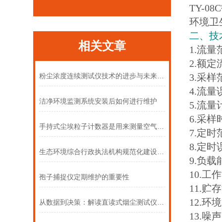
TY-08C
环境卫
二、技
相关文章
1.流量范
2.额定
3.采
粉尘浓度连续测试仪技术的进步与未来趋势
4.流量
洁净环境监测系统安装后如何进行维护
5.流量
6.采样
手持式尘埃粒子计数器是用来测量空气中微粒数量和大小
7.定
8.定时
生态环境综合行政执法机构规范化建设设备
9.负载能
10.工
孢子捕捉仪定期维护的重要性
11.贮
12.环境
从数据到决策：解读直读式烟尘测试仪的测量结果
13.噪声