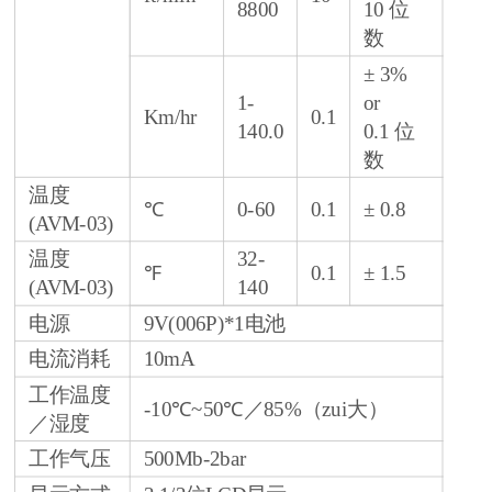
8800
10 位
数
± 3%
1-
or
Km/hr
0.1
140.0
0.1 位
数
温度
℃
0-60
0.1
± 0.8
(AVM-03)
温度
32-
℉
0.1
± 1.5
(AVM-03)
140
电源
9V(006P)*1电池
电流消耗
10mA
工作温度
-10℃~50℃／85%（zui大）
／湿度
工作气压
500Mb-2bar