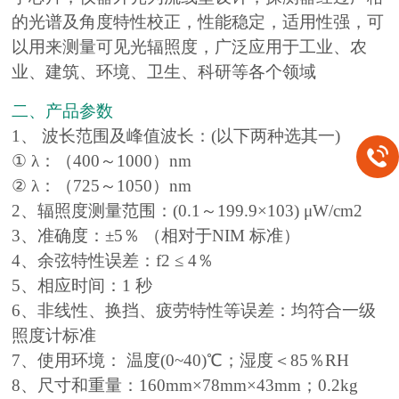
的光谱及角度特性校正，性能稳定，适用性强，可
以用来测量可见光辐照度，广泛应用于工业、农
业、建筑、环境、卫生、科研等各个领域
二、产品参数
1、 波长范围及峰值波长：(以下两种选其一)
① λ：（400～1000）nm
② λ：（725～1050）nm
2、辐照度测量范围：(0.1～199.9×103) μW/cm2
3、准确度：±5％ （相对于NIM 标准）
4、余弦特性误差：f2 ≤ 4％
5、相应时间：1 秒
6、非线性、换挡、疲劳特性等误差：
均符合一级
照度计标准
7、使用环境： 温度(0~40)℃；湿度＜85％RH
8、尺寸和重量：160mm×78mm×43mm；0.2kg