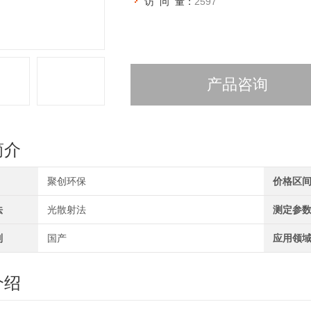
访 问 量：
2597
产品咨询
简介
聚创环保
价格区
法
光散射法
测定参
别
国产
应用领
介绍