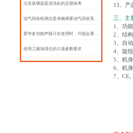
注意玻璃器皿清洗机的定期保养
13、产
三、主
油气回收检测仪是准确测量油气回收系统性能的关键
1、功
爱华多功能声级计在使用时，可能会遇到以下常见问题
2、结
3、自
使用工频场强仪的六项参数要求
4、旋
5、机
6、机
7、CE,