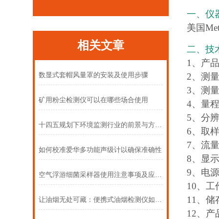
一、仪
美国Met
相关文章
二、技
1、产品
数显式套帽风量罩的安装及使用步骤
2、测量
3、测量
矿用粉尘检测仪可以在哪些场合使用
4、量程：
5、分辨率:
十四五规划下环境监测行业的前景与方向（上）
6、取
7、流量
如何校准爱华多功能声级计以确保准确性
8、显示
9、电源：
空气浮游细菌采样器使用注意事项及应用领域说明
10、工
11、储
让油烟无处可藏：便携式油烟检测仪如何赋能环境监察？
12、产品尺