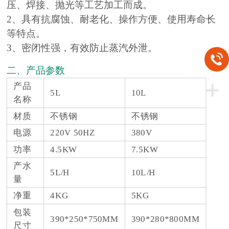
压、焊接、抛光等工艺加工而成。
2、具有抗腐蚀、耐老化、操作方便、使用寿命长
等特点。
3、密闭性强，有效防止蒸汽外泄。
二、产品参数
+
产品
5L
10L
名称
材质
不锈钢
不锈钢
电源
220V 50HZ
380V
功率
4.5KW
7.5KW
产水
5L/H
10L/H
量
净重
4KG
5KG
包装
390*250*750MM
390*280*800MM
尺寸