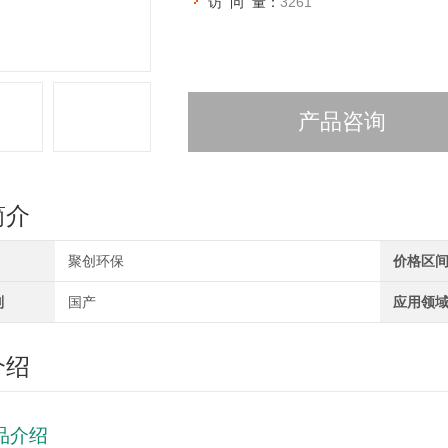
访 问 量：
3261
产品咨询
简介
聚创环保
价格区
别
国产
应用领
介绍
品介绍