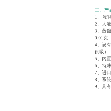
三、产
1、 
2、大
3、蒸
0.01克
4、设
倒吸）
5、内
6、特
7、进
8、系
9、具