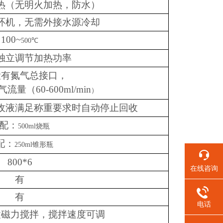
热（无明火加热，防水）
环机，无需外接水源冷却
100~
500℃
独立调节加热功率
设有氮气总接口，
量（60-600ml/min
）
收液满足称重要求时自动停止回收
配：
500ml烧瓶
配：
250ml锥形瓶
800*6
在线咨询
有
有
电话
置磁力搅拌，搅拌速度可调