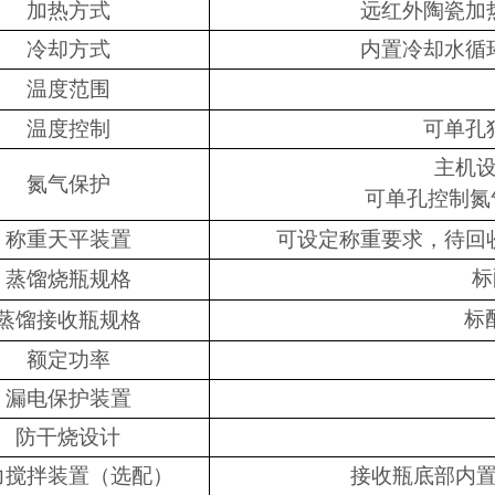
加热方式
远红外陶瓷加
冷却方式
内置冷却水循
温度范围
温度控制
可单孔
主机
氮气保护
可单孔控制氮气流
称重天平装置
可设定称重要求，待回
标
蒸馏烧瓶规格
标
蒸馏接收瓶规格
额定功率
漏电保护装置
防干烧设计
力搅拌装置（选配）
接收瓶底部内