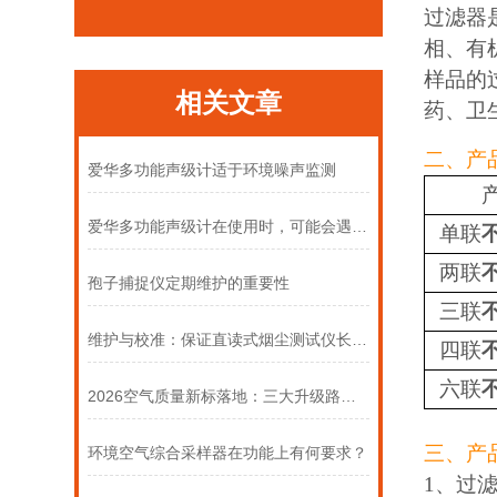
过滤器
相、有
样品的
相关文章
药、卫
二、产
爱华多功能声级计适于环境噪声监测
爱华多功能声级计在使用时，可能会遇到以下常见问题
单联
两联
孢子捕捉仪定期维护的重要性
三联
维护与校准：保证直读式烟尘测试仪长期准确运行的关键步骤
四联
六联
2026空气质量新标落地：三大升级路径，看懂未来治理方向
三、产
环境空气综合采样器在功能上有何要求？
1、过