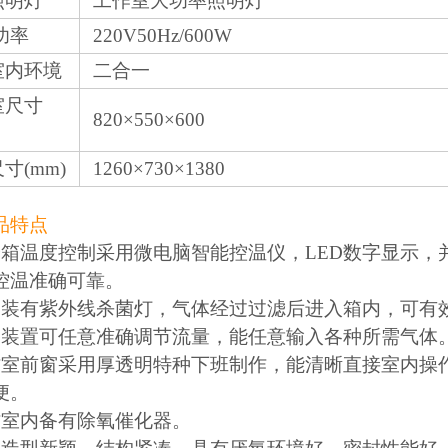
照明灯
工作室大功率照明灯
功率
220V50Hz/600W
室内环境
二合一
室尺寸
820×550×600
寸(mm)
1260×730×1380
品特点
养箱温度控制采用微电脑智能控温仪，LED数字显示
控温准确可靠。
内装有紫外线杀菌灯，气体经过过滤后进入箱内，可有
路装置可任意准确调节流量，能任意输入各种所需气体
作室前窗采用厚透明特种下班制作，能清晰直接室内操
便。
作室内备有除氧催化器。