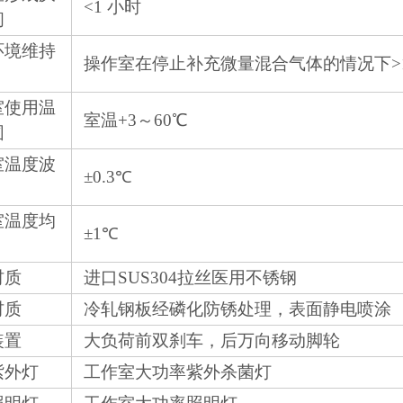
<1 小时
间
环境维持
操作室在停止补充微量混合气体的情况下>1
室使用温
室温+3～60℃
围
室温度波
±0.3℃
室温度均
±1℃
材质
进口SUS304拉丝医用不锈钢
材质
冷轧钢板经磷化防锈处理，表面静电喷涂
装置
大负荷前双刹车，后万向移动脚轮
紫外灯
工作室大功率紫外杀菌灯