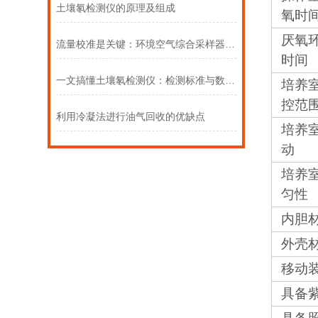
土壤氡检测仪的原理及组成
氧时
厌氧
流量校准是关键：环境空气综合采样器的周期性维护指南
时间
一文搞懂土壤氡检测仪：检测标准与数据解读
培养
控范
利用冷凝法进行油气回收的优缺点
培养
动
培养
匀性
内胆
外壳
移动
具备