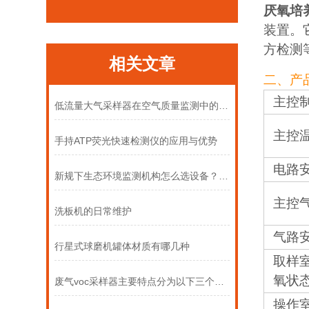
厌氧培
装置。
方检测
相关文章
二、产
主控
低流量大气采样器在空气质量监测中的角色
主控
手持ATP荧光快速检测仪的应用与优势
电路
新规下生态环境监测机构怎么选设备？推荐三款定位授时大气采样器
主控
洗板机的日常维护
气路
行星式球磨机罐体材质有哪几种
取样
氧状
废气voc采样器主要特点分为以下三个部分
操作