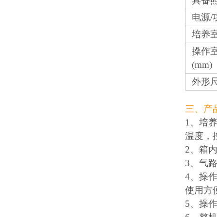
具备
电源/
培养
操作
(mm)
外形尺
三、产
1、培
温度，
2、箱
3、气
4、操
使用方
5、操