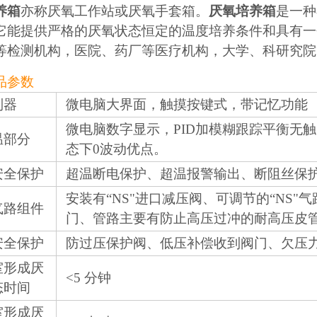
养箱
亦称厌氧工作站或厌氧手套箱。
厌氧培养箱
是一种
它能提供严格的厌氧状态恒定的温度培养条件和具有一
等检测机构，医院、药厂等医疗机构，大学、科研究院
品参数
制器
微电脑大界面，触摸按键式，带记忆功能
微电脑数字显示，PID加模糊跟踪平衡无
温部分
态下0波动优点。
安全保护
超温断电保护、超温报警输出、断阻丝保
安装有“NS"进口减压阀、可调节的“NS
气路组件
门、管路主要有防止高压过冲的耐高压皮
安全保护
防过压保护阀、低压补偿收到阀门、欠压
室形成厌
<5 分钟
态时间
室形成厌