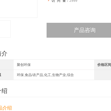
访 问 量：
2999
产品咨询
简介
聚创环保
价格区
域
环保,食品/农产品,化工,生物产业,综合
介绍
品介绍