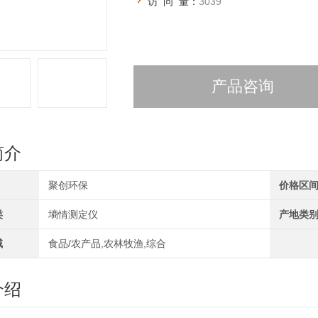
访 问 量：
3039
产品咨询
简介
聚创环保
价格区
类
墒情测定仪
产地类
域
食品/农产品,农林牧渔,综合
介绍