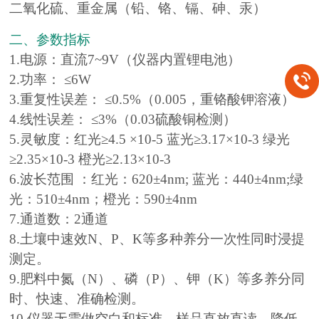
二氧化硫、重金属（铅、铬、镉、砷、汞）
二、参数指标
1.电源：直流7~9V（仪器内置锂电池）
2.功率： ≤6W
3.重复性误差： ≤0.5%（0.005，重铬酸钾溶液）
4.线性误差： ≤3%（0.03硫酸铜检测）
5.灵敏度：红光≥4.5 ×10-5 蓝光≥3.17×10-3 绿光
≥2.35×10-3 橙光≥2.13×10-3
6.波长范围 ：红光：620±4nm; 蓝光：440±4nm;绿
光：510±4nm；橙光：590±4nm
7.通道数：2通道
8.土壤中速效N、P、K等多种养分一次性同时浸提
测定。
9.肥料中氮（N）、磷（P）、钾（K）等多养分同
时、快速、准确检测。
10.仪器无需做空白和标准，样品直放直读，降低