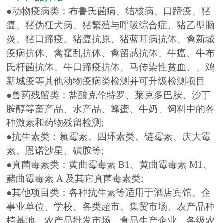
●动物疫病类：布鲁氏菌病、结核病、口蹄疫、猪
瘟、猪伪狂犬病、猪繁殖与呼吸综合症、猪乙型脑
炎、猪口蹄疫、猪瘟抗原、猪蓝耳病抗体、禽新城
疫病抗体、禽霍乱抗体、禽留感抗体、牛瘟、牛布
氏杆菌抗体、牛口蹄疫抗体、马传染性贫血、、鸡
新城疫等其他动物疫病类检测并可升级检测项目
●兽药残留类：盐酸克伦特罗、莱克多巴胺、沙丁
胺醇等畜产品、水产品、蜂蜜、牛奶、饲料中的各
种激素和药物残留检测;
●抗生素类：氯霉素、四环素类、链霉素、庆大霉
素、恩诺沙星、磺胺等;
●真菌毒素类：黄曲霉毒素 B1、黄曲霉毒素 M1、
赭曲霉毒素 A 及其它真菌毒素类;
●其他项目类：各种抗生素等适用于酒店宾馆、企
事业单位、学校、各类超市、集贸市场、农产品种
植基地、农产品批发市场、食品生产企业、各级农