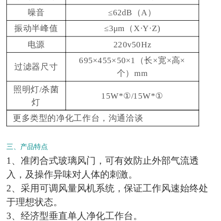
噪音
≤62dB（A）
振动半峰值
≤3μm（X·Y·Z)
电源
220v50Hz
695×455×50×1（长×宽×高×
过滤器尺寸
个）mm
照明灯/杀菌
15W*①/15W*①
灯
更多类型的净化工作台，沟通洽谈
三、产品特点
1、准闭合式玻璃风门，可有效防止外部气流透
入，及操作异味对人体的刺激。
2、采用可调风量风机系统，保证工作风速始终处
于理想状态。
3、经济型垂直单人净化工作台。