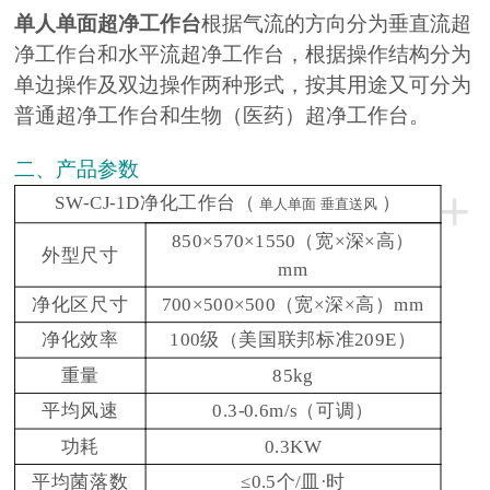
单人单面超净工作台
根据气流的方向分为垂直流超
净工作台和水平流超净工作台，根据操作结构分为
单边操作及双边操作两种形式，按其用途又可分为
普通超净工作台和生物（医药）超净工作台。
二、产品参数
+
SW-CJ-1D净化工作台（
）
单人单面 垂直送风
850×570×1550（宽×深×高）
外型尺寸
mm
净化区尺寸
700×500×500（宽×深×高）mm
净化效率
100级（美国联邦标准209E）
重量
85kg
平均风速
0.3-0.6m/s（可调）
功耗
0.3KW
平均菌落数
≤0.5个/皿·时