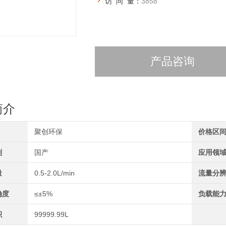
访 问 量：
3858
产品咨询
简介
聚创环保
价格区
别
国产
应用领
量
0.5-2.0L/min
流量分
确度
≤±5%
负载能
积
99999.99L