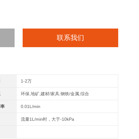
联系我们
间
1-2万
域
环保,地矿,建材/家具,钢铁/金属,综合
辨率
0.01L/min
力
流量1L/min时，大于-10kPa