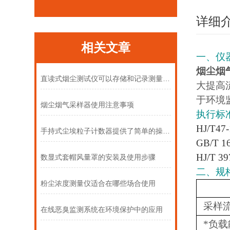
详细
相关文章
一、仪
烟尘烟
直读式烟尘测试仪可以存储和记录测量数据
大提高
于环境
烟尘烟气采样器使用注意事项
执行标
HJ/T
手持式尘埃粒子计数器提供了简单的操作模式
GB/T
HJ/T
数显式套帽风量罩的安装及使用步骤
二、规
粉尘浓度测量仪适合在哪些场合使用
采样
在线恶臭监测系统在环境保护中的应用
*负载