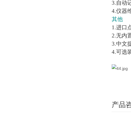
3.自
4.仪
其他
1.进
2.无
3.中
4.可
产品