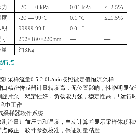
压力
-20 — 0 kPa
0.01 kPa
≤±2.5%
温度
-20 — 99℃
0.1 ℃
≤±1.5%
体积
99999.99 L
0.01 L
—
尺寸
252×180×220mm
—
—
重量
约3Kg
—
—
品特点
力
控制采样流量0.5-2.0L/min按照设定值恒流采样
用进口精密传感器计量精度高，无位置影响，性能明显优
刷旋片泵，稳定性好，负载能力强，稳定性高，*运行时间大
环境中工作
气采样器
软件系统
动检测流量计前压力和温度，自动计算并显示采样体积和
动零点修正，软件参数校准，保证测量精度