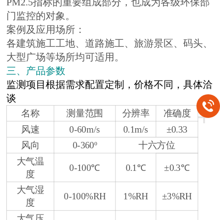
PM2.5指标的重要组成部分，也成为各级环保部
门监控的对象。
案例及应用场所：
各建筑施工工地、道路施工、旅游景区、码头、
大型广场等场所均可适用。
三、产品参数
监测项目根据需求配置定制，价格不同，具体洽
谈
+
名称
测量范围
分辨率
准确度
风速
0-60m/s
0.1m/s
±0.33
风向
0-360º
十六方位
大气温
0-100℃
0.1℃
±0.3℃
度
大气湿
0-100%RH
1%RH
±3%RH
度
大气压