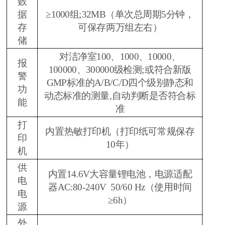
数
据
≥1000组;32MB（单次总周期5分钟，
存
可保存两万组左右）
储
对洁净室100、1000、10000、
报
100000、300000级检测;或符合新版
警
GMP标准的A/B/C/D四个级别静态和
功
动态标准的测量,自动判断是否符合标
能
准
打
内置热敏打印机（打印纸可常规保存
印
10年）
机
供
内置14.6V大容量锂电池，电源适配
电
器AC:80-240V 50/60 Hz（使用时间
电
≥6h）
源
外