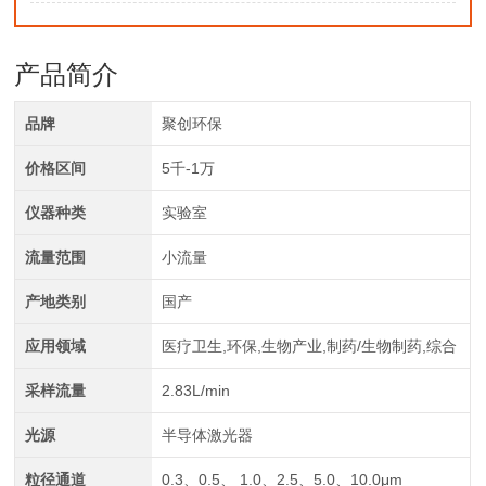
产品简介
品牌
聚创环保
价格区间
5千-1万
仪器种类
实验室
流量范围
小流量
产地类别
国产
应用领域
医疗卫生,环保,生物产业,制药/生物制药,综合
采样流量
2.83L/min
光源
半导体激光器
粒径通道
0.3、0.5、 1.0、2.5、5.0、10.0μm