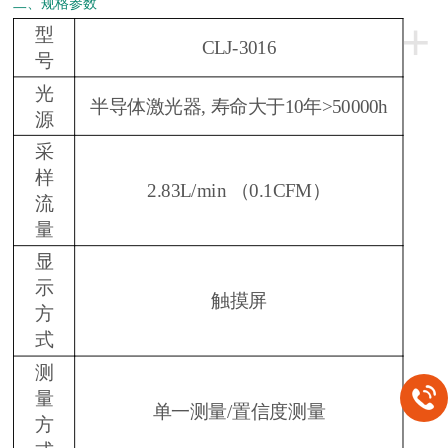
二、规格参数
+
型
CLJ-3016
号
光
半导体激光器, 寿命大于10年>50000h
源
采
样
2.83L/min （0.1CFM）
流
量
显
示
触摸屏
方
式
测
量
单一测量/置信度测量
方