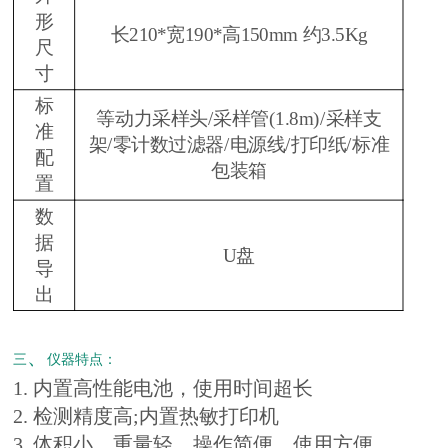
形
长210*宽190*高150mm 约3.5Kg
尺
寸
标
等动力采样头/采样管(1.8m)/采样支
准
架/零计数过滤器/电源线/打印纸/标准
配
包装箱
置
数
据
U盘
导
出
、
三
仪器特点：
1. 内置高性能电池，使用时间超长
2. 检测精度高;内置热敏打印机
3. 体积小、重量轻、操作简便、使用方便