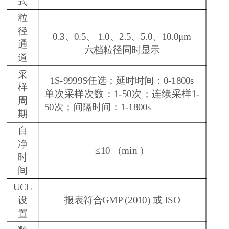
式
粒
径
0.3、0.5、 1.0、2.5、5.0、10.0μm
通
六档粒径同时显示
道
采
1S-9999S任选；延时时间：0-1800s
样
单次采样次数：1-50次；连续采样1-
周
50次；间隔时间：1-1800s
期
自
净
≤10 （min ）
时
间
UCL
设
报表符合GMP (2010) 或 ISO
置