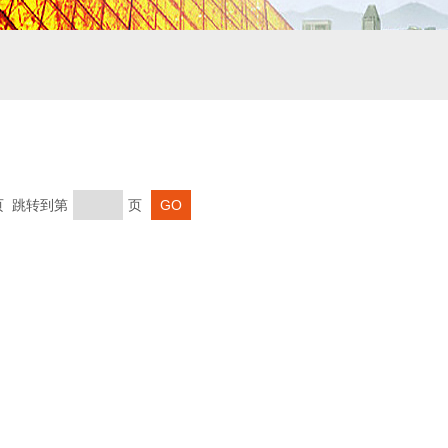
末页 跳转到第
页