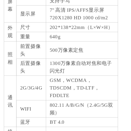
支持手写
屏
幕
7'' 高清 IPS/AFFS显示屏
显示屏
720X1280 HD 1000 cd/m2
尺寸
202*138*22mm（L×W×H）
外
观
重量
640g
前置摄像
500万像素定焦
头
照
相
后置摄像
1300万像素自动对焦和电子
头
闪光灯
GSM，WCDMA，
2G/3G/4G
TDSCDM，TD-LTF，
FDDLTE
通
讯
802.11 A/B/G/N（2.4G/5G双
WIFI
频）
蓝牙
BT 4.0