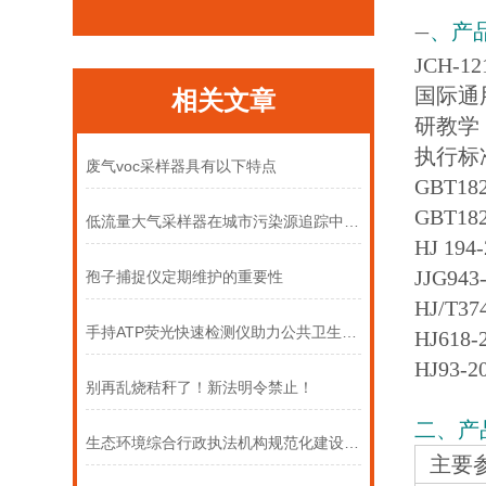
、产
一
JCH-1
国际通
相关文章
研教学
执行标
废气voc采样器具有以下特点
GBT1
GBT1
低流量大气采样器在城市污染源追踪中的作用
HJ 1
JJG9
孢子捕捉仪定期维护的重要性
HJ/T
手持ATP荧光快速检测仪助力公共卫生安全保障
HJ61
HJ93
别再乱烧秸秆了！新法明令禁止！
二、产
生态环境综合行政执法机构规范化建设设备
主要