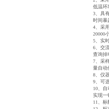
低温环
3、具
时间暴
4、采
2000
5、实
6、交
查询掉
7、采
量自动
8、仪
9、可
10、
实现一
11、
12、