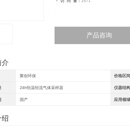
访 问 量：
1571
产品咨询
简介
聚创环保
价格区
类
24h恒温恒流气体采样器
仪器结
别
国产
应用领
介绍