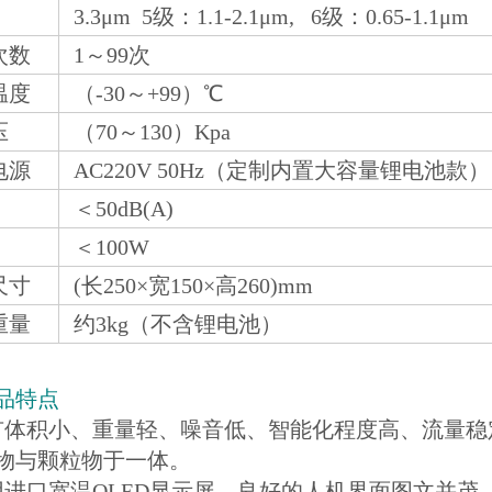
3.3μm 5级：1.1-2.1μm, 6级：0.65-1.1μm
次数
1～99次
温度
（-30～+99）℃
压
（70～130）Kpa
电源
AC220V 50Hz（定制内置大容量锂电池款）
＜50dB(A)
＜100W
尺寸
(长250×宽150×高260)mm
重量
约3kg（不含锂电池）
品特点
有体积小、重量轻、噪音低、智能化程度高、流量稳
物与颗粒物于一体。
用进口宽温OLED显示屏，良好的人机界面图文并