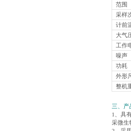
范围
采样
计前
大气
工作
噪声
功耗
外形
整机
三、产
1、具
采微生
2、采