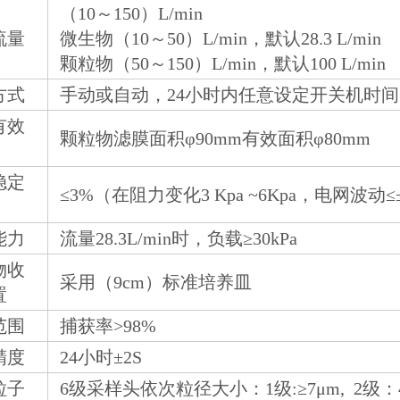
（10～150）L/min
流量
微生物（10～50）L/min，默认28.3 L/min
颗粒物（50～150）L/min，默认100 L/min
方式
手动或自动，24小时内任意设定开关机时间
有效
颗粒物滤膜面积φ90mm有效面积φ80mm
稳定
≤3%（在阻力变化3 Kpa ~6Kpa，电网波动≤
能力
流量28.3L/min时，负载≥30kPa
物收
采用（9cm）标准培养皿
置
范围
捕获率>98%
精度
24小时±2S
粒子
6级采样头依次粒径大小：1级:≥7μm, 2级：4.7-7