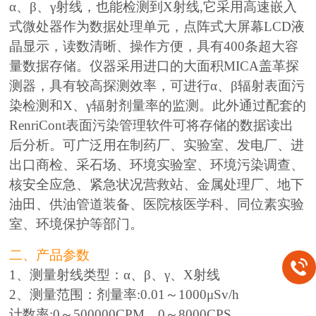
α、β、γ射线，也能检测到X射线,它采用高速嵌入
式微处器作为数据处理单元，点阵式大屏幕LCD液
晶显示，读数清晰、操作方便，具有400条超大容
量数据存储。仪器采用进口的大面积MICA盖革探
测器，具有较高探测效率，可进行α、β辐射表面污
染检测和X、γ辐射剂量率的监测。此外通过配套的
RenriCont表面污染管理软件可将存储的数据读出
后分析。可广泛用在制药厂、实验室、发电厂、进
出口商检、采石场、环境实验室、环境污染调查、
核安全应急、紧急状况营救站、金属处理厂、地下
油田、供油管道装备、医院核医学科、同位素实验
室、环境保护
等部门。
二、产品参数
1、测量射线类型：α、β、γ、X射线
2、测量范围：剂量率:0.01～1000μSv/h
计数率:0～500000CPM，0～8000CPS