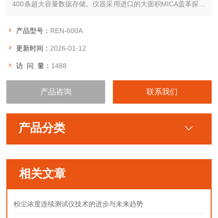
400条超大容量数据存储。仪器采用进口的大面积MICA盖革探测
器，具有较高探测效率，可进行α、β辐射表面污染检测和X、γ辐
射剂量率的监测。
产品型号：
REN-600A
更新时间：
2026-01-12
访 问 量：
1488
产品咨询
联系我们
产品分类
相关文章
粉尘浓度连续测试仪技术的进步与未来趋势