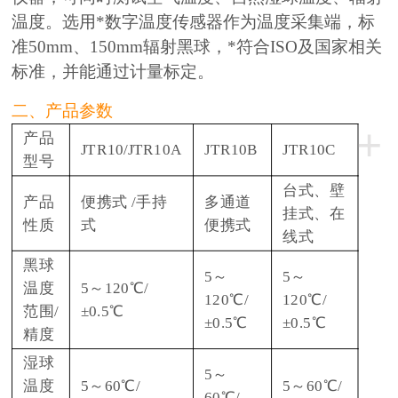
温度。选用*数字温度传感器作为温度采集端，标
准50mm、150mm辐射黑球，*符合ISO及国家相关
标准，并能通过计量标定。
二、产品参数
+
产品
JTR10/JTR10A
JTR10B
JTR10C
型号
台式、壁
产品
便携式 /手持
多通道
挂式、在
性质
式
便携式
线式
黑球
5～
5～
温度
5～120℃/
120℃/
120℃/
范围/
±0.5℃
±0.5℃
±0.5℃
精度
湿球
5～
温度
5～60℃/
5～60℃/
60℃/