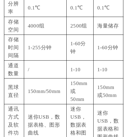
分辨
0.1℃
0.1℃
0.1℃
率
存储
4000组
2500组
海量储存
空间
存储
1-60分
时间
1-255分钟
1-60分钟
钟
间隔
通道
/
1-10
1-10
数量
150mm
黑球
150mm
150mm/50mm
或
直径
或50mm
50mm
通讯
迷你
迷你
方式
迷你USB，数
USB，
USB，数
及软
据表格、图形
数据表
据表格和
件功
曲线
格和图
图形曲线