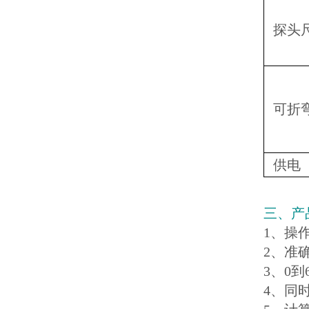
探头
可折
供电
三、产
1、操
2、准
3、0到
4、同