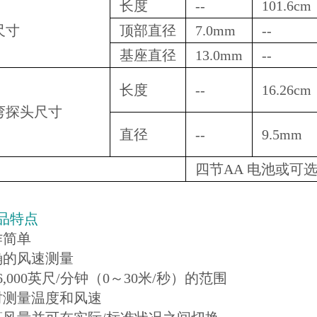
长度
--
101.6cm
尺寸
顶部直径
7.0mm
--
基座直径
13.0mm
--
长度
--
16.26cm
弯探头尺寸
直径
--
9.5mm
四节AA 电池或可选
品特点
作简单
确的风速测量
6,000英尺/分钟（0～30米/秒）的范围
时测量温度和风速