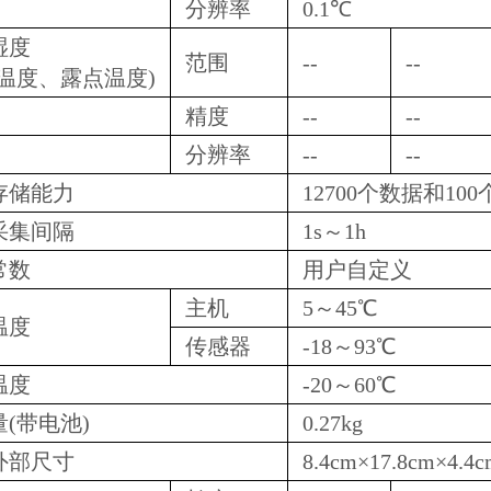
分辨率
0.1℃
湿度
范围
--
--
球温度、露点温度)
精度
--
--
分辨率
--
--
存储能力
12700个数据和10
采集间隔
1s～1h
常数
用户自定义
主机
5～45℃
温度
传感器
-18～93℃
温度
-20～60℃
(带电池)
0.27kg
外部尺寸
8.4cm×17.8cm×4.4c