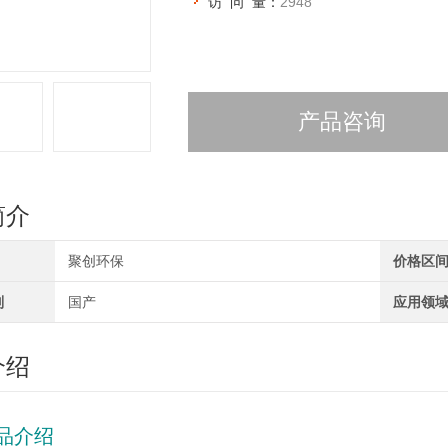
访 问 量：
2948
产品咨询
简介
聚创环保
价格区
别
国产
应用领
介绍
品介绍