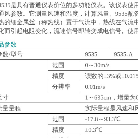
9535是具有普通仪表价位的多功能仪表。该仪表
通风参数。它测量风速和温度，计算风量。9535配
热的细金属丝（称热线）置于气流中，热线在气流
化而引起电阻变化，流速信号即转变成电信号。使
品参数
参数/型号
9535
9535-A
范围
0～30m/s
精度
读数的±3%或±0.01
分辨率
0.01m/s
尺寸
1～635cm，增量为0
流量量程
实际量程是风速和
范围
-17.8～93.3℃
精度
±0.3℃