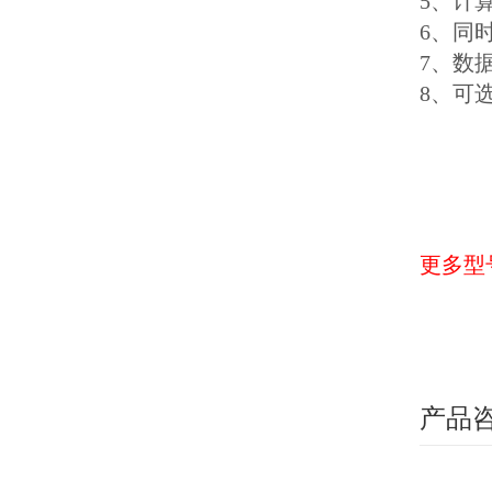
5、计
6、同
7、数据
8、可选
更多型
产品