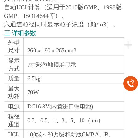
自动UCL计算（适用于2010版GMP、1998版
GMP、ISO14644等）。
六通道粒径同时显示粒子浓度（颗/m3）。
三 详细参数
+
外型
尺寸
260 x 190 x 265mm3
显示
7寸彩色触摸屏显示
方式
质量
6.5kg
最大
70W
功耗
电源
DC16.8V(内置进口锂电池)
粒径
0.3、0.5、1、3、5、10（μm）
通道
UCL
100级～30万级和新版GMP A、B、