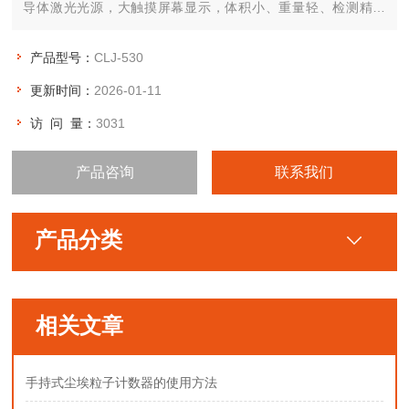
导体激光光源，大触摸屏幕显示，体积小、重量轻、检测精度
高、功能操作简单明了，微处理器控制，可贮存、打印测量结
果，测试洁净环境十分便利。
产品型号：
CLJ-530
更新时间：
2026-01-11
访 问 量：
3031
产品咨询
联系我们
产品分类
相关文章
手持式尘埃粒子计数器的使用方法