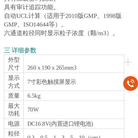
具有审计追踪功能。
自动UCL计算（适用于2010版GMP、1998版
GMP、ISO14644等）。
六通道粒径同时显示粒子浓度（颗/m3）。
三 详细参数
+
外型
尺寸
260 x 190 x 265mm3
显示
7寸彩色触摸屏显示
方式
质量
6.5kg
最大
70W
功耗
电源
DC16.8V(内置进口锂电池)
粒径
0.3、0.5、1、3、5、10（μm）