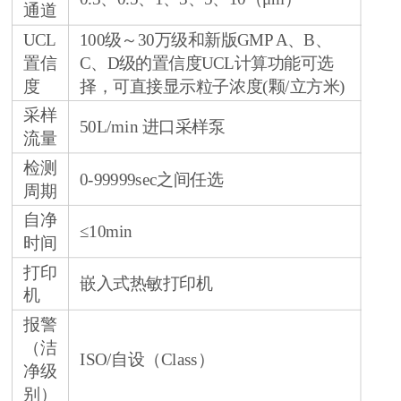
通道
UCL
100级～30万级和新版GMP A、B、
置信
C、D级的置信度UCL计算功能可选
度
择，可直接显示粒子浓度(颗/立方米)
采样
50L/min 进口采样泵
流量
检测
0-99999sec之间任选
周期
自净
≤10min
时间
打印
嵌入式热敏打印机
机
报警
（洁
ISO/自设（Class）
净级
别）