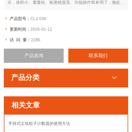
示，体积小、重量轻、检测精度高、功能操作简单明了，微处理
器控制，可贮存、打印测量结果，测试洁净环境十分便利。产品
广泛应用于医药、光学、化学、食品、化妆品、电子卫生、生物
产品型号：
CLJ-530
制品、航空航天等部门。
更新时间：
2026-01-11
访 问 量：
2285
产品咨询
联系我们
产品分类
相关文章
手持式尘埃粒子计数器的使用方法