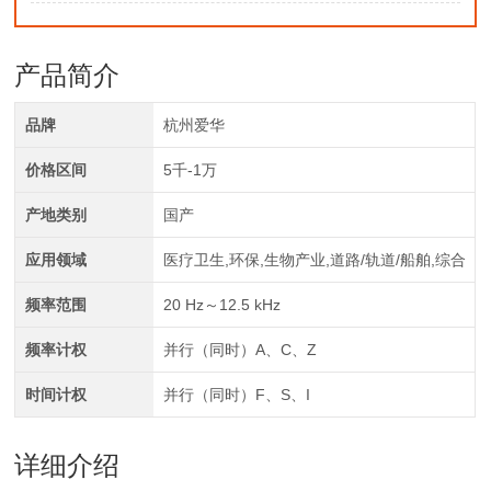
产品简介
品牌
杭州爱华
价格区间
5千-1万
产地类别
国产
应用领域
医疗卫生,环保,生物产业,道路/轨道/船舶,综合
频率范围
20 Hz～12.5 kHz
频率计权
并行（同时）A、C、Z
时间计权
并行（同时）F、S、I
详细介绍