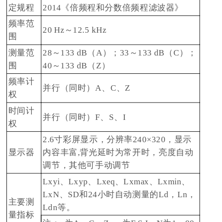
定规程
2014《倍频程和分数倍频程滤波器》
频率范
20 Hz～12.5 kHz
围
测量范
28～133 dB（A）；33～133 dB（C）；
围
40～133 dB（Z）
频率计
并行（同时）A、C、Z
权
时间计
并行（同时）F、S、I
权
2.6寸彩屏显示，分辨率240×320，显示
显示器
内容丰富,背光延时为常开时，亮度自动
调节，其他可手动调节
Lxyi、Lxyp、Lxeq、Lxmax、Lxmin、
LxN、SD和24小时自动测量的Ld，Ln，
主要测
Ldn等。
量指标