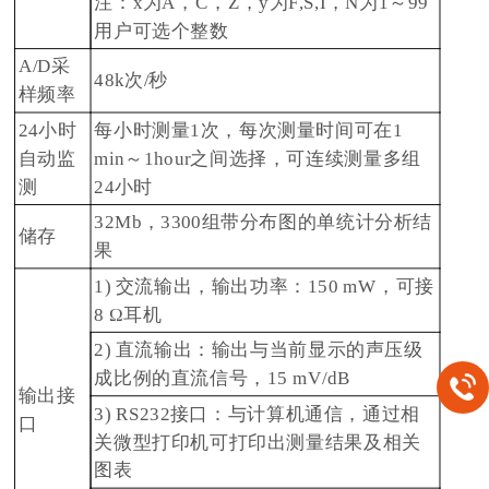
注：x为A，C，Z，y为F,S,I，N为1～99
用户可选个整数
A/D采
48k次/秒
样频率
24小时
每小时测量1次，每次测量时间可在1
自动监
min～1hour之间选择，可连续测量多组
测
24小时
32Mb，3300组带分布图的单统计分析结
储存
果
1) 交流输出，输出功率：150 mW，可接
8 Ω耳机
2) 直流输出：输出与当前显示的声压级
成比例的直流信号，15 mV/dB
输出接
3) RS232接口：与计算机通信，通过相
口
关微型打印机可打印出测量结果及相关
图表